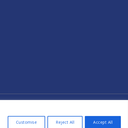
2026 DIGIT-EU | Powered by
Θέμα Astra για το WordPress
Customise
Reject All
Accept All