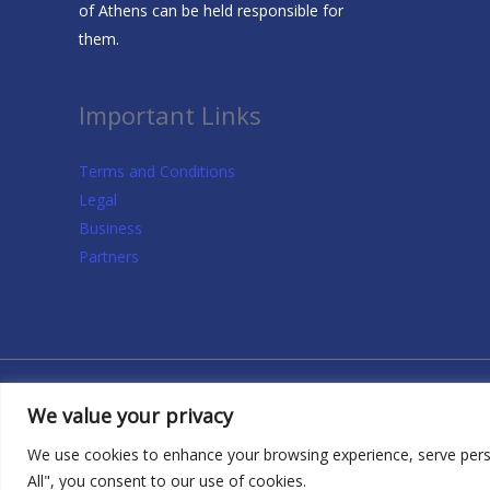
of Athens can be held responsible for
them.
Important Links
Terms and Conditions
Legal
Business
Partners
We value your privacy
Copyright © 2026 DIGIT-EU | Powered by
Θέμα Astra για
We use cookies to enhance your browsing experience, serve person
All", you consent to our use of cookies.